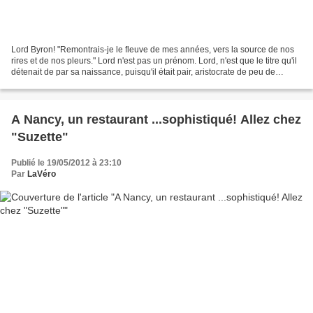
Lord Byron! "Remontrais-je le fleuve de mes années, vers la source de nos
rires et de nos pleurs." Lord n'est pas un prénom. Lord, n'est que le titre qu'il
détenait de par sa naissance, puisqu'il était pair, aristocrate de peu de
fortune, sixième du nom...Son...
A Nancy, un restaurant ...sophistiqué! Allez chez
"Suzette"
Publié le 19/05/2012 à 23:10
Par
LaVéro