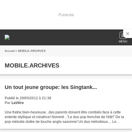
Publicité
MENU
Accueil
» MOBILE.ARCHIVES
MOBILE.ARCHIVES
Un tout jeune groupe: les Singtank...
Publié le 29/05/2012 à 21:38
Par
LaVéro
Une fratrie bien-heureuse...des parents doivent être comblés face à cette
entente idyllique et créatrice! Nommé..."Le duo pop frenchie de l'été!" De la
pop mélodie dotée de touche anglo-saxonne! Un duo mélodieux.... Le
producteur de . ...Björk s'intéresse...