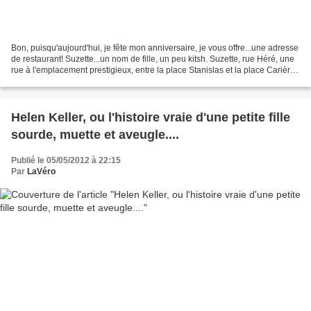
Bon, puisqu'aujourd'hui, je fête mon anniversaire, je vous offre...une adresse
de restaurant! Suzette...un nom de fille, un peu kitsh. Suzette, rue Héré, une
rue à l'emplacement prestigieux, entre la place Stanislas et la place Carièrre.
Des bâtiments...
Helen Keller, ou l'histoire vraie d'une petite fille
sourde, muette et aveugle....
Publié le 05/05/2012 à 22:15
Par
LaVéro