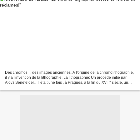
Des chromos.... des images anciennes. A l'origine de la chromolithographie,
il y a l'invention de la lithographie. La lithographie: Un procédé initié par
Aloys Senefelder.. .Il était une fois , à Pragues, à la fin du XVIII° siècle, un
jeune acteur autrichien...