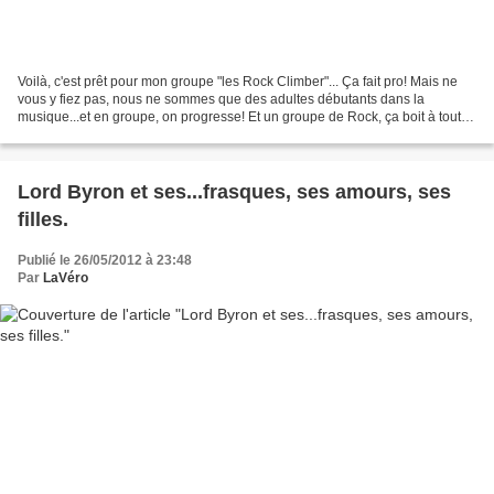
Voilà, c'est prêt pour mon groupe "les Rock Climber"... Ça fait pro! Mais ne
vous y fiez pas, nous ne sommes que des adultes débutants dans la
musique...et en groupe, on progresse! Et un groupe de Rock, ça boit à toute
occasion! Et mon anniversaire, en...
Lord Byron et ses...frasques, ses amours, ses
filles.
Publié le 26/05/2012 à 23:48
Par
LaVéro