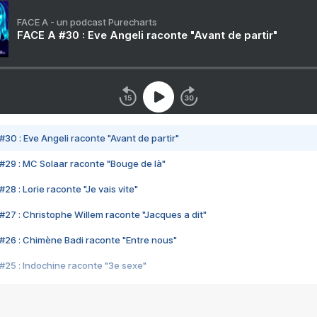
FACE A - un podcast Purecharts
FACE A #30 : Eve Angeli raconte "Avant de partir"
#30 : Eve Angeli raconte "Avant de partir"
#29 : MC Solaar raconte "Bouge de là"
28 : Lorie raconte "Je vais vite"
#27 : Christophe Willem raconte "Jacques a dit"
#26 : Chimène Badi raconte "Entre nous"
#25 : Indochine raconte "3e sexe"
#24 : Zaho raconte "C'est chelou"
#23 : Patrick Bruel raconte "Au café des délices"