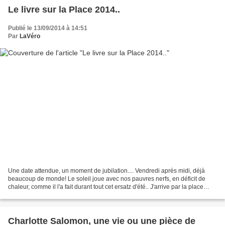
Le livre sur la Place 2014..
Publié le 13/09/2014 à 14:51
Par
LaVéro
Une date attendue, un moment de jubilation.... Vendredi après midi, déjà
beaucoup de monde! Le soleil joue avec nos pauvres nerfs, en déficit de
chaleur, comme il l'a fait durant tout cet ersatz d'été.. J'arrive par la place
Stan(islas), prend la rue...
Charlotte Salomon, une vie ou une pièce de