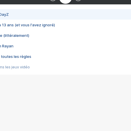
 DayZ
 a 13 ans (et vous l'avez ignoré)
e (littéralement)
im Rayan
 toutes les règles
s les jeux vidéo
us choquant de Rockstar ? - Le scandale BULLY
e plus moche de Steam
du RÊVE tourne au CAUCHEMAR
pendant 8 heures
it… à tort
umiliés par un jeu vidéo