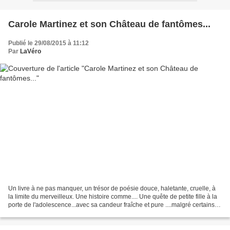
Carole Martinez et son Château de fantômes...
Publié le 29/08/2015 à 11:12
Par
LaVéro
Un livre à ne pas manquer, un trésor de poésie douce, haletante, cruelle, à
la limite du merveilleux. Une histoire comme.... Une quête de petite fille à la
porte de l'adolescence...avec sa candeur fraîche et pure ....malgré certains
outrages. Et cet "Oubli"...