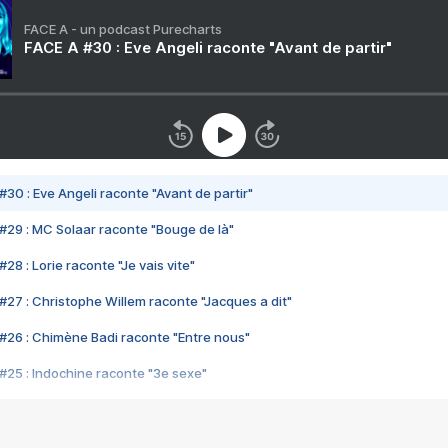
FACE A - un podcast Purecharts
FACE A #30 : Eve Angeli raconte "Avant de partir"
#30 : Eve Angeli raconte "Avant de partir"
#29 : MC Solaar raconte "Bouge de là"
28 : Lorie raconte "Je vais vite"
#27 : Christophe Willem raconte "Jacques a dit"
#26 : Chimène Badi raconte "Entre nous"
#25 : Indochine raconte "3e sexe"
#24 : Zaho raconte "C'est chelou"
#23 : Patrick Bruel raconte "Au café des délices"