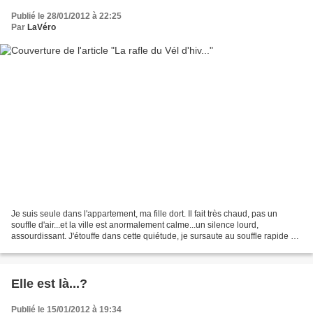
Publié le 28/01/2012 à 22:25
Par
LaVéro
Je suis seule dans l'appartement, ma fille dort. Il fait très chaud, pas un
souffle d'air...et la ville est anormalement calme...un silence lourd,
assourdissant. J'étouffe dans cette quiétude, je sursaute au souffle rapide de
mon enfant. Penchée au-dessus...
Elle est là...?
Publié le 15/01/2012 à 19:34