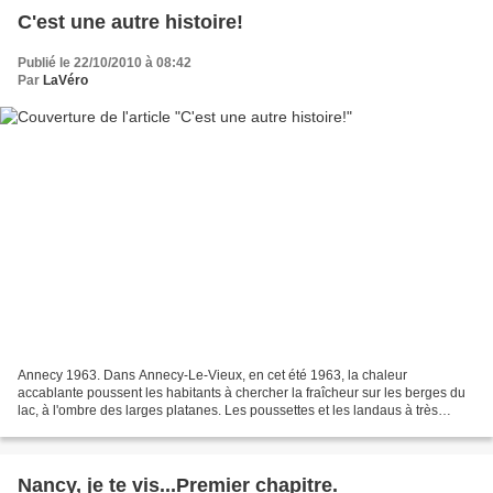
C'est une autre histoire!
Publié le 22/10/2010 à 08:42
Par
LaVéro
Annecy 1963. Dans Annecy-Le-Vieux, en cet été 1963, la chaleur
accablante poussent les habitants à chercher la fraîcheur sur les berges du
lac, à l'ombre des larges platanes. Les poussettes et les landaus à très
larges roues, fleurissent sur les allées....
Nancy, je te vis...Premier chapitre.