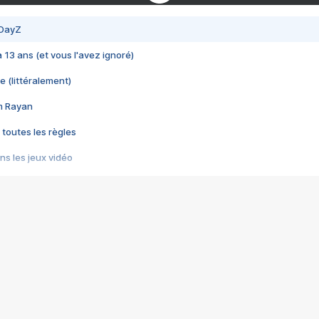
 DayZ
 a 13 ans (et vous l'avez ignoré)
e (littéralement)
im Rayan
 toutes les règles
s les jeux vidéo
us choquant de Rockstar ? - Le scandale BULLY
e plus moche de Steam
du RÊVE tourne au CAUCHEMAR
pendant 8 heures
it… à tort
umiliés par un jeu vidéo