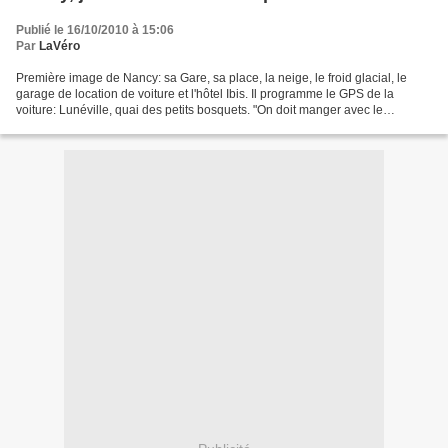
Publié le 16/10/2010 à 15:06
Par
LaVéro
Première image de Nancy: sa Gare, sa place, la neige, le froid glacial, le
garage de location de voiture et l'hôtel Ibis. Il programme le GPS de la
voiture: Lunéville, quai des petits bosquets. "On doit manger avec le
directeur de la coopérative laitière...