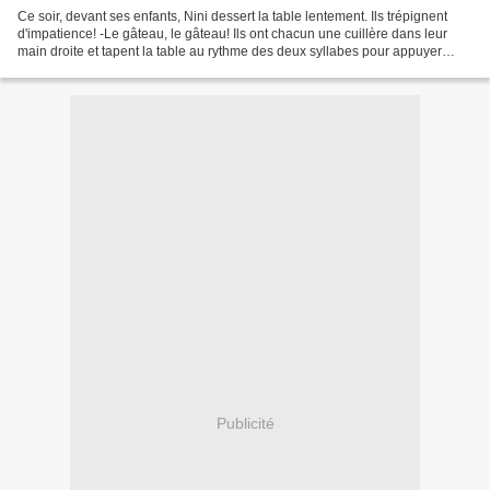
Ce soir, devant ses enfants, Nini dessert la table lentement. Ils trépignent
d'impatience! -Le gâteau, le gâteau! Ils ont chacun une cuillère dans leur
main droite et tapent la table au rythme des deux syllabes pour appuyer
l'urgence de la séquence suivante....
Publicité