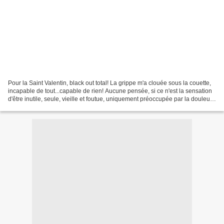
Pour la Saint Valentin, black out total! La grippe m'a clouée sous la couette,
incapable de tout...capable de rien! Aucune pensée, si ce n'est la sensation
d'être inutile, seule, vieille et foutue, uniquement préoccupée par la douleur
des courbatures....