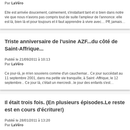
Par
LaVéro
Elle est arrivée doucement, calmement, s'installant tant et si bien dans notre
vie que nous n'avons pas compris tout de suite l'ampleur de l'annonce: elle
est là, bien là et pour toujours et il faut apprendre à vivre avec.... Pff, jamais
dire jamais et...
Triste anniversaire de l'usine AZF...du côté de
Saint-Affrique...
Publié le 21/09/2011 à 10:13
Par
LaVéro
Ce jour-là, je m'en souviens comme d'un cauchemar... Ce jour succédait au
11 septembre 2001, dans ma petite vie tranquille, à Saint -Affrique, le 12
septembre... Ce jour là, c'était un mercredi...le jour des enfants s'est
transformé en coup de poing,...
Il était trois fois. (En plusieurs épisodes.Le reste
est en cours d'écriture!)
Publié le 28/01/2011 à 13:20
Par
LaVéro