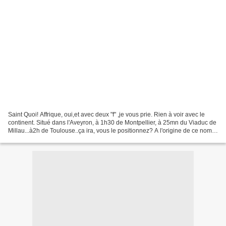
Saint Quoi! Affrique, oui,et avec deux "f" ,je vous prie. Rien à voir avec le
continent. Situé dans l'Aveyron, à 1h30 de Montpellier, à 25mn du Viaduc de
Millau...à2h de Toulouse..ça ira, vous le positionnez? A l'origine de ce nom,il
y aurait l' évèque...