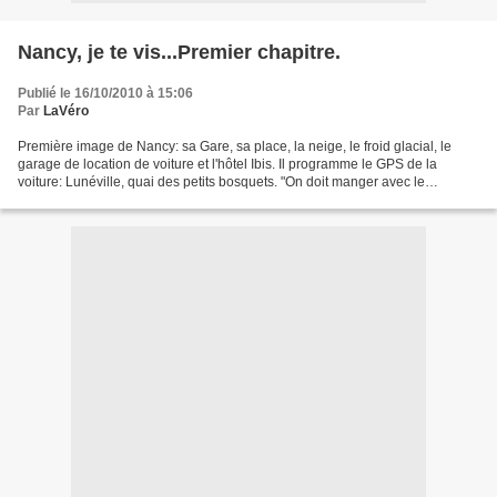
Nancy, je te vis...Premier chapitre.
Publié le 16/10/2010 à 15:06
Par
LaVéro
Première image de Nancy: sa Gare, sa place, la neige, le froid glacial, le
garage de location de voiture et l'hôtel Ibis. Il programme le GPS de la
voiture: Lunéville, quai des petits bosquets. "On doit manger avec le
directeur de la coopérative laitière...