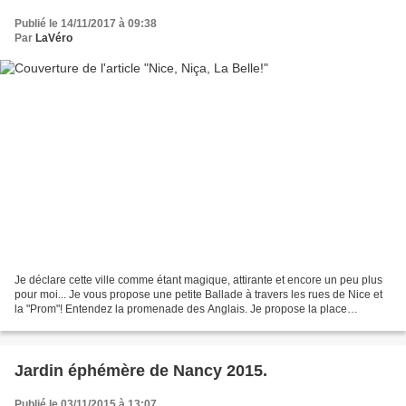
Publié le 14/11/2017 à 09:38
Par
LaVéro
Je déclare cette ville comme étant magique, attirante et encore un peu plus
pour moi... Je vous propose une petite Ballade à travers les rues de Nice et
la "Prom"! Entendez la promenade des Anglais. Je propose la place
Masséna, déclinée par ses ocres...
Jardin éphémère de Nancy 2015.
Publié le 03/11/2015 à 13:07