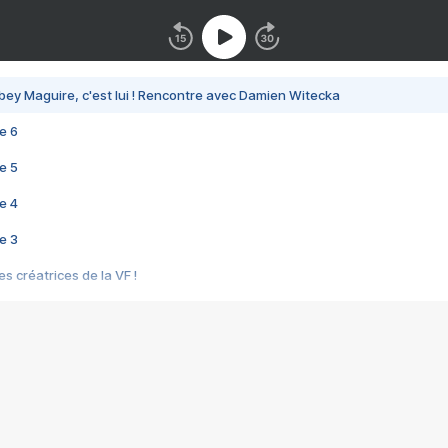
bey Maguire, c'est lui ! Rencontre avec Damien Witecka
e 6
e 5
e 4
e 3
s créatrices de la VF !
e 2
e 1
e Mektoub My Love arrive enfin ! Rencontre avec Shaïn Boumedine et Sal
i : après Toni en famille