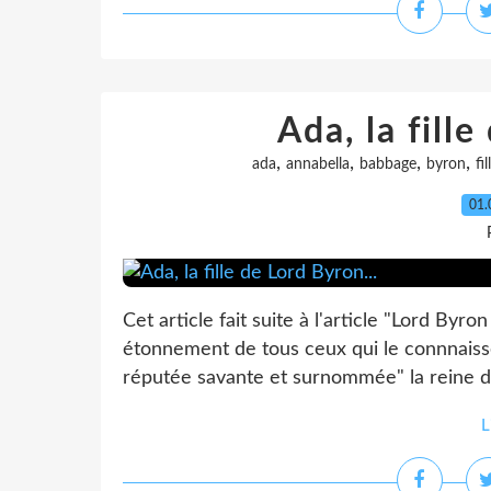
Ada, la fille
,
,
,
,
ada
annabella
babbage
byron
fil
01.
Cet article fait suite à l'article "Lord By
étonnement de tous ceux qui le connnaissent
réputée savante et surnommée" la reine du
L