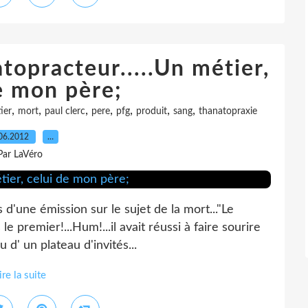
topracteur.....Un métier,
e mon père;
,
,
,
,
,
,
,
ier
mort
paul clerc
pere
pfg
produit
sang
thanatopraxie
06.2012
…
Par LaVéro
d'une émission sur le sujet de la mort..."Le
e premier!...Hum!...il avait réussi à faire sourire
 d' un plateau d'invités...
ire la suite