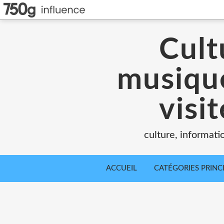
Cult
musique
visi
culture, informati
ACCUEIL
CATÉGORIES PRINC