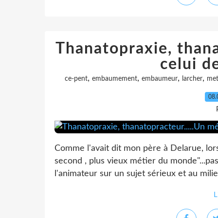
Thanatopraxie, thana
celui d
,
,
,
,
ce-pent
embaumement
embaumeur
larcher
met
08.
Comme l'avait dit mon père à Delarue, lors 
second , plus vieux métier du monde"...pas l
l'animateur sur un sujet sérieux et au milieu
L