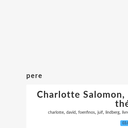
pere
Charlotte Salomon, 
thé
,
,
,
,
,
charlotte
david
foenfinos
juif
lindberg
livr
03.