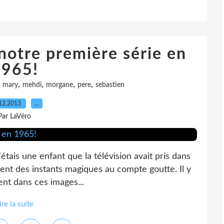
 notre première série en
1965!
,
,
,
,
,
mary
mehdi
morgane
pere
sebastien
12.2013
…
Par LaVéro
étais une enfant que la télévision avait pris dans
llaient des instants magiques au compte goutte. Il y
ent dans ces images...
ire la suite