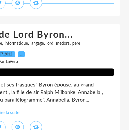
 de Lord Byron...
,
,
,
,
,
le
informatique
langage
lord
médora
pere
07.2012
…
Par LaVéro
ron et ses frasques" Byron épouse, au grand
 , la fille de sir Ralph Milbanke, Annabella ,
 parallélogramme". Annabella. Byron...
ire la suite