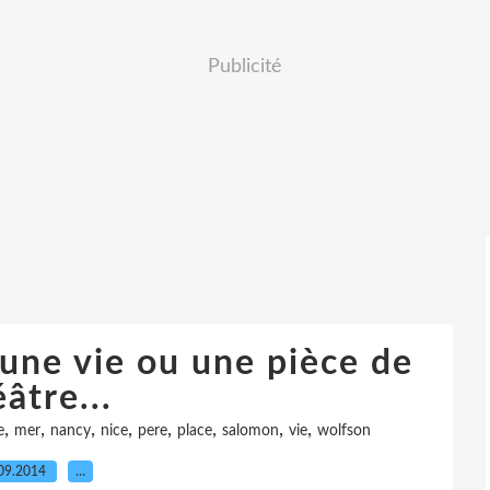
Publicité
une vie ou une pièce de
âtre...
,
,
,
,
,
,
,
,
e
mer
nancy
nice
pere
place
salomon
vie
wolfson
09.2014
…