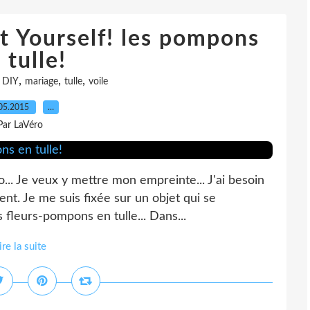
t Yourself! les pompons
 tulle!
,
,
,
,
DIY
mariage
tulle
voile
05.2015
…
Par LaVéro
o... Je veux y mettre mon empreinte... J'ai besoin
nt. Je me suis fixée sur un objet qui se
s fleurs-pompons en tulle... Dans...
ire la suite