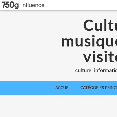
Cult
musique
visi
culture, informati
ACCUEIL
CATÉGORIES PRINC