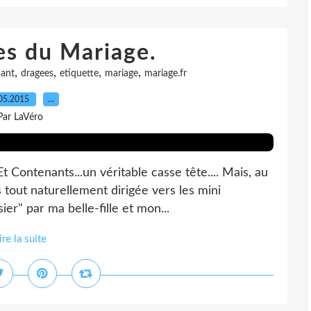
es du Mariage.
,
,
,
,
ant
dragees
etiquette
mariage
mariage.fr
05.2015
…
Par LaVéro
Et Contenants...un véritable casse tête.... Mais, au
tout naturellement dirigée vers les mini
r" par ma belle-fille et mon...
ire la suite