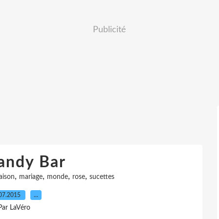
Publicité
andy Bar
,
,
,
,
aison
mariage
monde
rose
sucettes
07.2015
…
Par LaVéro