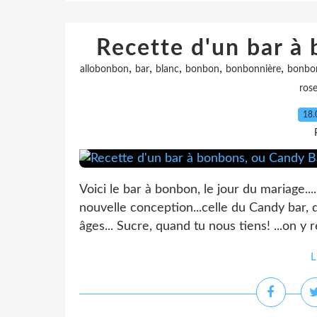
Recette d'un bar à
,
,
,
,
,
allobonbon
bar
blanc
bonbon
bonbonnière
bonbo
ros
18.
Voici le bar à bonbon, le jour du mariage..
nouvelle conception...celle du Candy bar, 
âges... Sucre, quand tu nous tiens! ...on y r
L