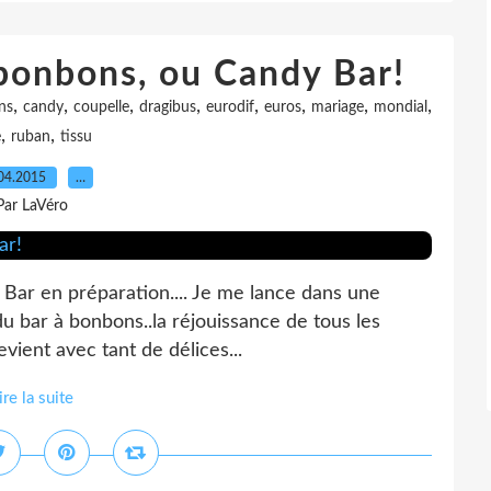
 bonbons, ou Candy Bar!
,
,
,
,
,
,
,
,
ns
candy
coupelle
dragibus
eurodif
euros
mariage
mondial
,
,
e
ruban
tissu
04.2015
…
Par LaVéro
.. Bar en préparation.... Je me lance dans une
du bar à bonbons..la réjouissance de tous les
evient avec tant de délices...
ire la suite