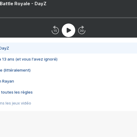
 Battle Royale - DayZ
 DayZ
 a 13 ans (et vous l'avez ignoré)
e (littéralement)
im Rayan
 toutes les règles
s les jeux vidéo
us choquant de Rockstar ? - Le scandale BULLY
e plus moche de Steam
du RÊVE tourne au CAUCHEMAR