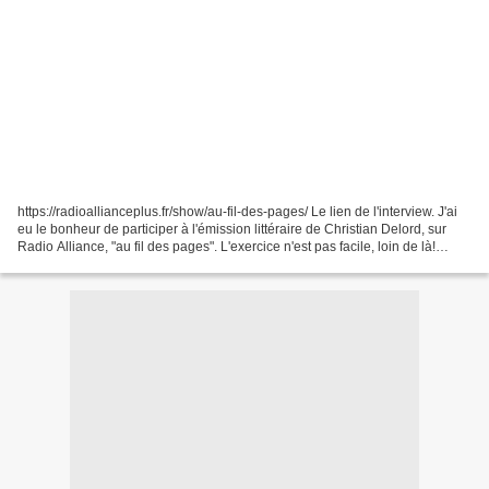
https://radioallianceplus.fr/show/au-fil-des-pages/ Le lien de l'interview. J'ai
eu le bonheur de participer à l'émission littéraire de Christian Delord, sur
Radio Alliance, "au fil des pages". L'exercice n'est pas facile, loin de là!
D'autant que, pour...