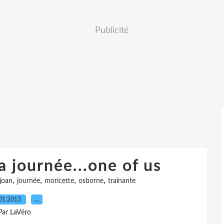
Publicité
 journée...one of us
,
,
,
,
joan
journée
moricette
osborne
traînante
01.2013
…
Par LaVéro