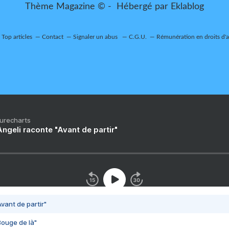
Thème Magazine © - Hébergé par
Eklablog
Top articles
Contact
Signaler un abus
C.G.U.
Rémunération en droits d'
Purecharts
ngeli raconte "Avant de partir"
vant de partir"
Bouge de là"