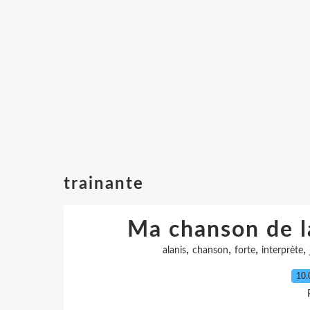
trainante
Ma chanson de la
,
,
,
,
alanis
chanson
forte
interprète
10.