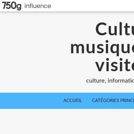
Cult
musique
visi
culture, informati
ACCUEIL
CATÉGORIES PRINC