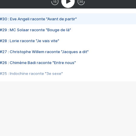
#30 : Eve Angeli raconte "Avant de partir"
#29 : MC Solaar raconte "Bouge de là"
28 : Lorie raconte "Je vais vite"
#27 : Christophe Willem raconte "Jacques a dit"
#26 : Chimène Badi raconte "Entre nous"
#25 : Indochine raconte "3e sexe"
#24 : Zaho raconte "C'est chelou"
#23 : Patrick Bruel raconte "Au café des délices"
#22 : Kyo raconte "Le chemin"
#21 : Nolwenn Leroy raconte "Cassé"
#20 : Patrick Hernandez raconte "Born to be alive"