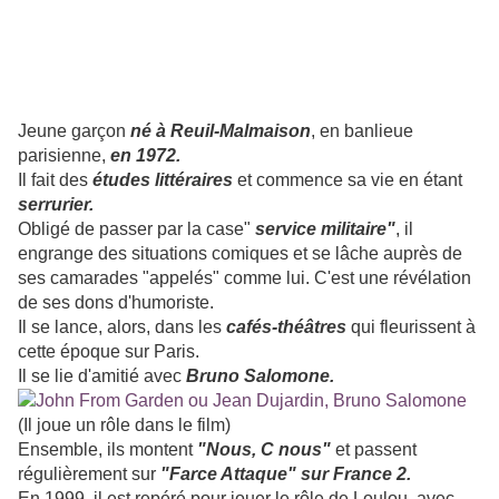
Jeune garçon
né à Reuil-Malmaison
, en banlieue
parisienne,
en 1972.
Il fait des
études littéraires
et commence sa vie en étant
serrurier.
Obligé de passer par la case"
service militaire"
, il
engrange des situations comiques et se lâche auprès de
ses camarades "appelés" comme lui. C'est une révélation
de ses dons d'humoriste.
Il se lance, alors, dans les
cafés-théâtres
qui fleurissent à
cette époque sur Paris.
Il se lie d'amitié avec
Bruno Salomone.
(Il joue un rôle dans le film)
Ensemble, ils montent
"Nous, C nous"
et passent
régulièrement sur
"Farce Attaque" sur France 2.
En 1999, il est repéré pour jouer le rôle de Loulou, avec