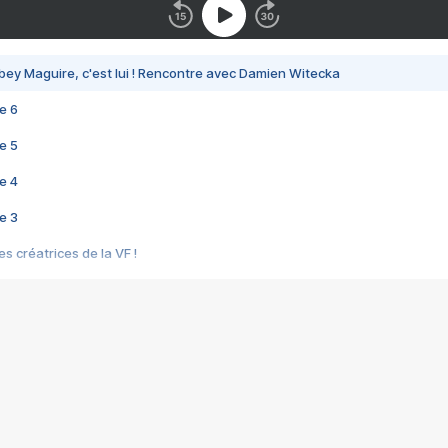
bey Maguire, c'est lui ! Rencontre avec Damien Witecka
e 6
e 5
e 4
e 3
s créatrices de la VF !
e 2
e 1
e Mektoub My Love arrive enfin ! Rencontre avec Shaïn Boumedine et Sal
i : après Toni en famille
elle réalise le bouleversant Dites lui que je l'aime