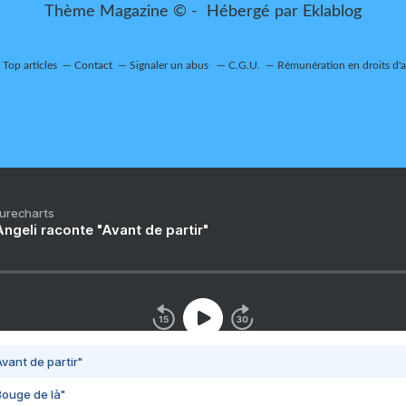
Thème Magazine © - Hébergé par
Eklablog
Top articles
Contact
Signaler un abus
C.G.U.
Rémunération en droits d'
Purecharts
ngeli raconte "Avant de partir"
vant de partir"
Bouge de là"