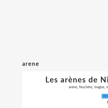
arene
Les arènes de Nî
,
,
,
arene
feuchère
magne
03.