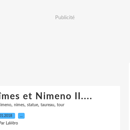
Publicité
mes et Nimeno II....
,
,
,
,
nimeno
nimes
statue
taureau
tour
01.2018
…
Par LaVéro