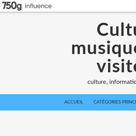
Cult
musique
visi
culture, informati
ACCUEIL
CATÉGORIES PRINC