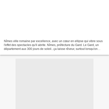
Nîmes ville romaine par excellence, avec un cœur en ellipse qui vibre sous
l'effet des spectacles qu'il abrite. Nîmes, préfecture du Gard. Le Gard, un
département aux 300 jours de soleil...ça laisse rêveur, surtout lorsqu'on
habite en Lorraine! Nîmes,...