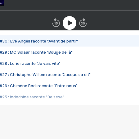
#30 : Eve Angeli raconte "Avant de partir"
#29 : MC Solaar raconte "Bouge de là"
28 : Lorie raconte "Je vais vite"
#27 : Christophe Willem raconte "Jacques a dit"
#26 : Chimène Badi raconte "Entre nous"
#25 : Indochine raconte "3e sexe"
#24 : Zaho raconte "C'est chelou"
#23 : Patrick Bruel raconte "Au café des délices"
#22 : Kyo raconte "Le chemin"