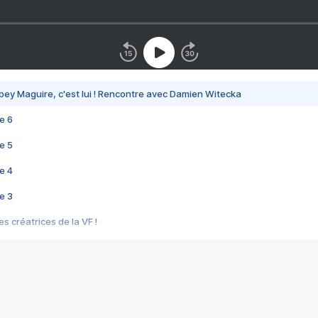
bey Maguire, c'est lui ! Rencontre avec Damien Witecka
e 6
e 5
e 4
e 3
s créatrices de la VF !
e 2
e 1
e Mektoub My Love arrive enfin ! Rencontre avec Shaïn Boumedine et Sal