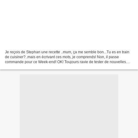
Je reçois de Stephan une recette ..mum, ça me semble bon...Tu es en train
de cuisiner?..mais en écrivant ces mots, je comprends! Non, il passe
commande pour ce Week-end! OK! Toujours ravie de tester de nouvelles
recettes! Le pudding est de retour! Il...