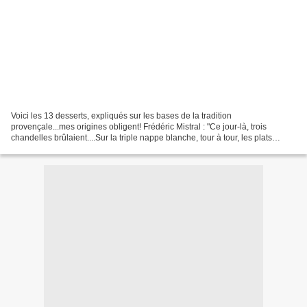
Voici les 13 desserts, expliqués sur les bases de la tradition
provençale...mes origines obligent! Frédéric Mistral : "Ce jour-là, trois
chandelles brûlaient....Sur la triple nappe blanche, tour à tour, les plats
apparaissaient...suivis d'un tas de friandises...