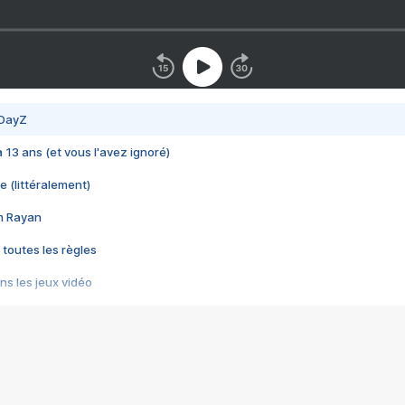
 DayZ
 a 13 ans (et vous l'avez ignoré)
e (littéralement)
im Rayan
 toutes les règles
s les jeux vidéo
us choquant de Rockstar ? - Le scandale BULLY
e plus moche de Steam
du RÊVE tourne au CAUCHEMAR