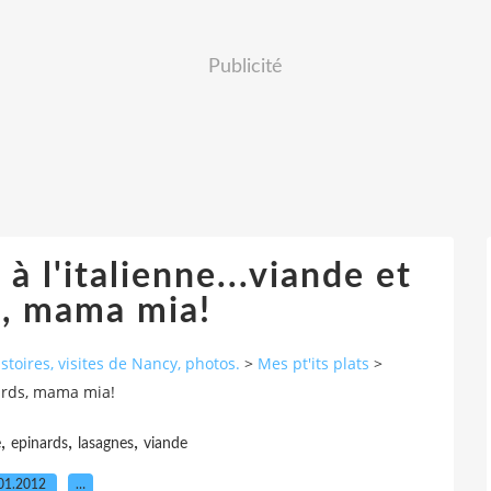
Publicité
à l'italienne...viande et
s, mama mia!
stoires, visites de Nancy, photos.
>
Mes pt'its plats
>
nards, mama mia!
,
,
,
e
epinards
lasagnes
viande
01.2012
…