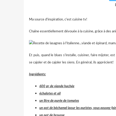
Ma source d'inspiration, c'est cuisine tv!
Chaîne essentiellement dévouée à la cuisine, grâce à des an
Et puis, quand le blues s'installe, cuisiner, faire mijoter, 
se cajoler et de cajoler les siens. En général, ils apprécient!
Ingrédients:
600 gr de viande hachée
échalotes et ail
un litre de purée de tomates
un pot de béchamel (pour les puristes, vous pouvez fai
un pot de brousse