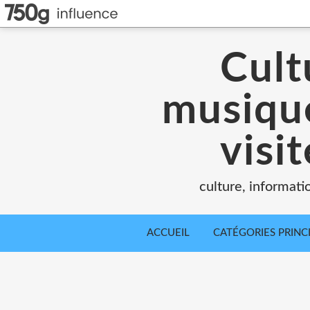
Cult
musique
visi
culture, informati
ACCUEIL
CATÉGORIES PRINC