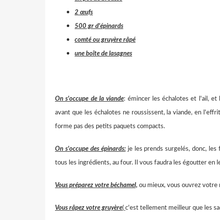
2 œufs
500 gr d'épinards
comté ou gruyère râpé
une boîte de lasagnes
On s'occupe de la viande
: émincer les échalotes et l'ail, et 
avant que les échalotes ne roussissent, la viande, en l'effri
forme pas des petits paquets compacts.
On s'occupe des épinards:
je les prends surgelés, donc, les f
tous les ingrédients, au four. Il vous faudra les égoutter en
Vous préparez votre béchamel,
ou mieux, vous ouvrez votre 
Vous râpez votre gruyère
(
c'est tellement meilleur que les s