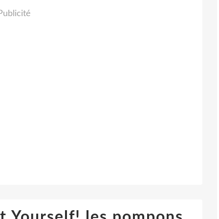
Publicité
t Yourself! les pompons