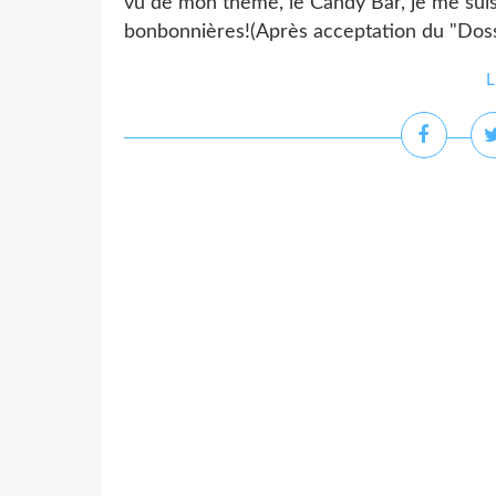
vu de mon thème, le Candy Bar, je me suis 
bonbonnières!(Après acceptation du "Dossie
L