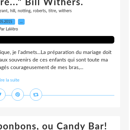
e..." Bill Withers.
,
,
,
,
,
grant
hill
notting
roberts
titre
withers
05.2015
…
Par LaVéro
e, je l'admets...La préparation du mariage doit
e aux souvenirs de ces enfants qui sont toute ma
gagés courageusement de mes bras,...
ire la suite
 bonbons, ou Candy Bar!