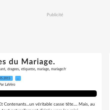
Publicité
es du Mariage.
,
,
,
,
ant
dragees
etiquette
mariage
mariage.fr
05.2015
…
Par LaVéro
Et Contenants...un véritable casse tête.... Mais, au