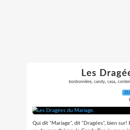
Les Dragé
,
,
,
bonbonnière
candy
casa
conten
20.
Qui dit "Mariage", dit "Dragées", bien sur! 