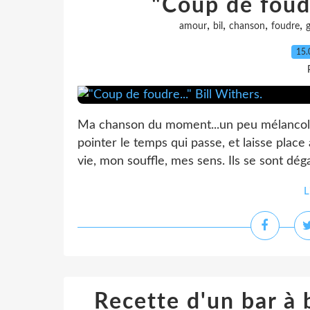
"Coup de foudr
,
,
,
,
amour
bil
chanson
foudre
15.
Ma chanson du moment...un peu mélancoliqu
pointer le temps qui passe, et laisse plac
vie, mon souffle, mes sens. Ils se sont dé
L
Recette d'un bar à