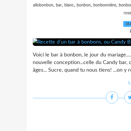
,
,
,
,
,
allobonbon
bar
blanc
bonbon
bonbonnière
bonbo
ros
18.
Voici le bar à bonbon, le jour du mariage..
nouvelle conception...celle du Candy bar, 
âges... Sucre, quand tu nous tiens! ...on y r
L