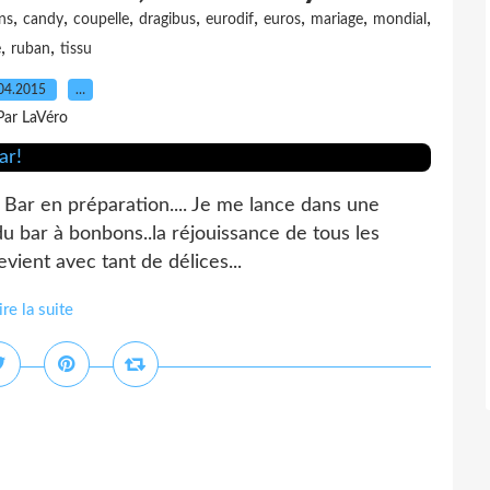
,
,
,
,
,
,
,
,
ns
candy
coupelle
dragibus
eurodif
euros
mariage
mondial
,
,
e
ruban
tissu
04.2015
…
Par LaVéro
.. Bar en préparation.... Je me lance dans une
du bar à bonbons..la réjouissance de tous les
evient avec tant de délices...
ire la suite