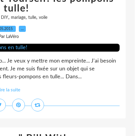
 tulle!
,
,
,
,
DIY
mariage
tulle
voile
05.2015
…
Par LaVéro
o... Je veux y mettre mon empreinte... J'ai besoin
nt. Je me suis fixée sur un objet qui se
s fleurs-pompons en tulle... Dans...
ire la suite