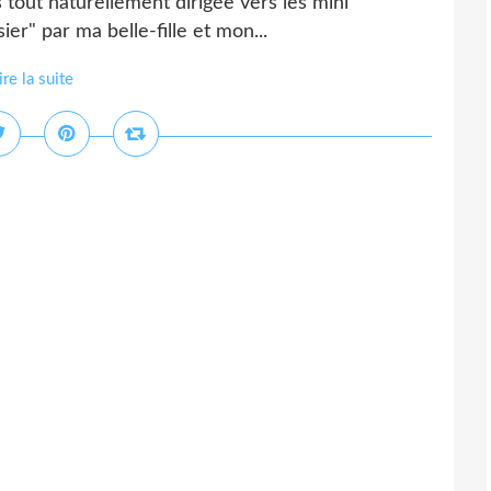
tout naturellement dirigée vers les mini
r" par ma belle-fille et mon...
ire la suite