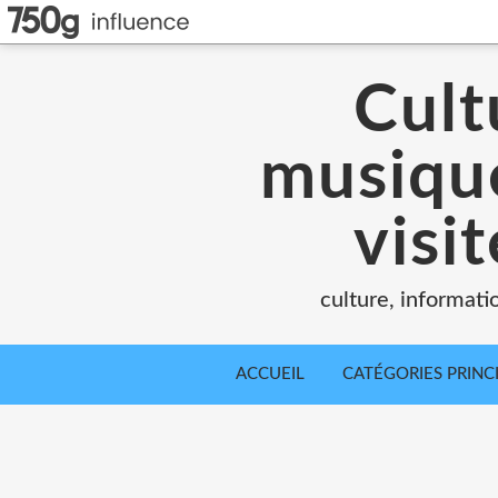
Cult
musique
visi
culture, informati
ACCUEIL
CATÉGORIES PRINC